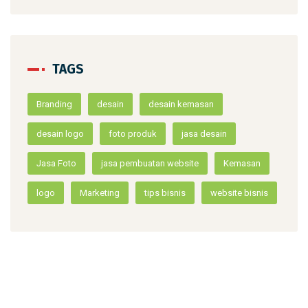
TAGS
Branding
desain
desain kemasan
desain logo
foto produk
jasa desain
Jasa Foto
jasa pembuatan website
Kemasan
logo
Marketing
tips bisnis
website bisnis