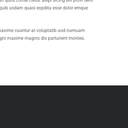
quos conse ctetur adipi sicing elit provi dent
t quib usdam quasi expdita esse dolor emque
t maxime cuuntur at voluptatib uod numuam
agni maxime magnis dis parturient montes,