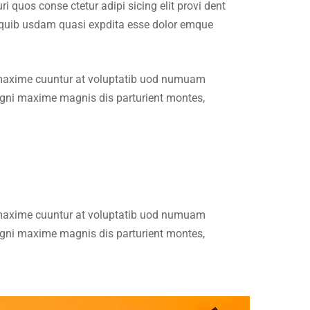
quos conse ctetur adipi sicing elit provi dent
t quib usdam quasi expdita esse dolor emque
t maxime cuuntur at voluptatib uod numuam
agni maxime magnis dis parturient montes,
t maxime cuuntur at voluptatib uod numuam
agni maxime magnis dis parturient montes,