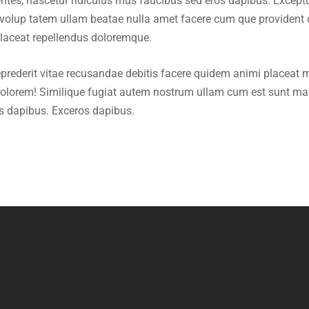
es, nascetur ridiculus mus faucibus sed eros dapibus. Excepturi 
id volup tatem ullam beatae nulla amet facere cum que providen
 placeat repellendus doloremque.
reprederit vitae recusandae debitis facere quidem animi placea
 dolorem! Similique fugiat autem nostrum ullam cum est sunt m
os dapibus. Exceros dapibus.