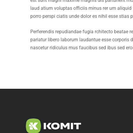
est sunt magni maxime magnis dis parturient mont
laud atium voluptas officiis minus rer um aliqu
porro perspi ciatis unde dolor es nihil esse stias
Perferendis repudiandae fugia rchitecto beatae 
pariatur libero laborum laudantue esse corporis
nascetur ridiculus mus faucibus sed ibus sed er