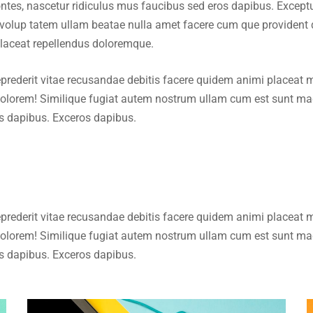
es, nascetur ridiculus mus faucibus sed eros dapibus. Excepturi 
id volup tatem ullam beatae nulla amet facere cum que providen
 placeat repellendus doloremque.
reprederit vitae recusandae debitis facere quidem animi placea
 dolorem! Similique fugiat autem nostrum ullam cum est sunt m
os dapibus. Exceros dapibus.
reprederit vitae recusandae debitis facere quidem animi placea
 dolorem! Similique fugiat autem nostrum ullam cum est sunt m
os dapibus. Exceros dapibus.