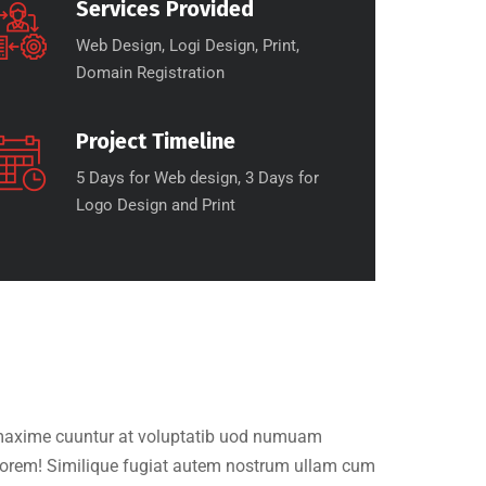
Services Provided
Web Design, Logi Design, Print,
Domain Registration
Project Timeline
5 Days for Web design, 3 Days for
Logo Design and Print
t maxime cuuntur at voluptatib uod numuam
olorem! Similique fugiat autem nostrum ullam cum